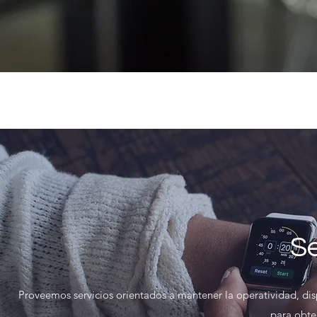
Se
Proveemos servicios orientados a mantener la operatividad, disp
para obte